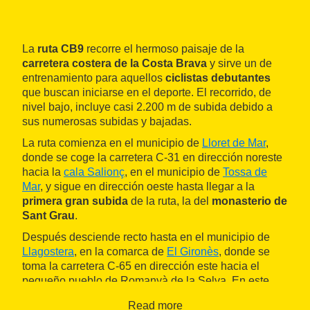
La
ruta CB9
recorre el hermoso paisaje de la
carretera costera de la Costa Brava
y sirve un de
entrenamiento para aquellos
ciclistas debutantes
que buscan iniciarse en el deporte. El recorrido, de
nivel bajo, incluye casi 2.200 m de subida debido a
sus numerosas subidas y bajadas.
La ruta comienza en el municipio de
Lloret de Mar
,
donde se coge la carretera C-31 en dirección noreste
hacia la
cala Salionç
, en el municipio de
Tossa de
Mar
, y sigue en dirección oeste hasta llegar a la
primera gran subida
de la ruta, la del
monasterio de
Sant Grau
.
Después desciende recto hasta en el municipio de
Llagostera
, en la comarca de
El Gironès
, donde se
toma la carretera C-65 en dirección este hacia el
pequeño pueblo de Romanyà de la Selva. En este
tramo hay que enfrentarse a la
segunda gran subida
Read more
de la ruta
, aunque no es tan elevada como la primera.