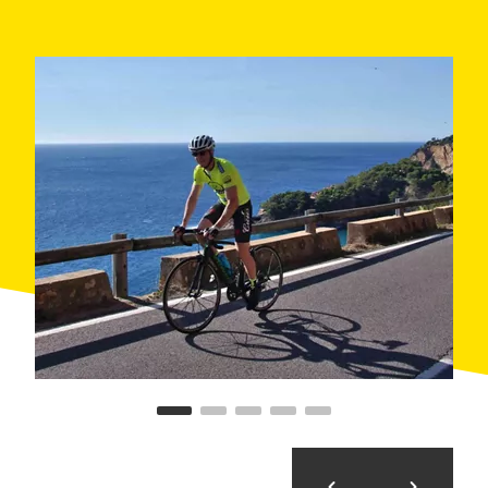
Una vez superada, el camino continúa hasta
Calonge
y, pocos kilómetros después, gira hacia el norte para
entrar en el municipio de
Palamós
. Se trata del
momento ideal para hacer una parada antes de
retomar el camino de vuelta a Lloret de Mar.
Para volver, hay que salir de Palamós en dirección
sur por la carretera C-31 de nuevo y atravesar la
localidad de Platja d'Aro y el municipio de
Sant Feliu
de Guíxols
hasta Lloret de Mar. Por el camino el
ciclista bordeará o cruzará pequeñas localidades con
encanto costero, como Puntabrava, Rosamar o Santa
Maria de Llorell, entre otras.