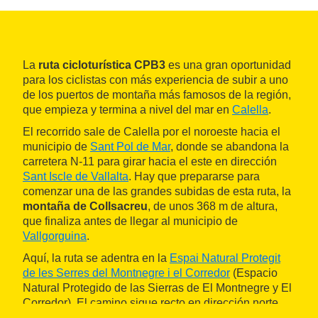
La
ruta cicloturística CPB3
es una gran oportunidad
para los ciclistas con más experiencia de subir a uno
de los puertos de montaña más famosos de la región,
que empieza y termina a nivel del mar en
Calella
.
El recorrido sale de Calella por el noroeste hacia el
municipio de
Sant Pol de Mar
, donde se abandona la
carretera N-11 para girar hacia el este en dirección
Sant Iscle de Vallalta
. Hay que prepararse para
comenzar una de las grandes subidas de esta ruta, la
montaña de Collsacreu
, de unos 368 m de altura,
que finaliza antes de llegar al municipio de
Vallgorguina
.
Aquí, la ruta se adentra en la
Espai Natural Protegit
de les Serres del Montnegre i el Corredor
(Espacio
Natural Protegido de las Sierras de El Montnegre y El
Corredor). El camino sigue recto en dirección norte
hacia el municipio de
Sant Celoni
, pero sin llegar a