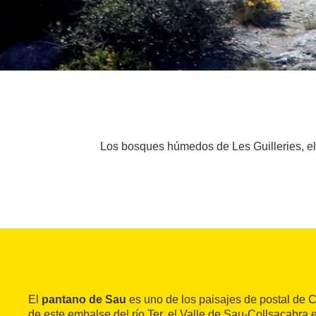
Los bosques húmedos de Les Guilleries, el a
El
pantano de Sau
es uno de los paisajes de postal de 
de este embalse del río Ter, el Valle de Sau-Collsacabr