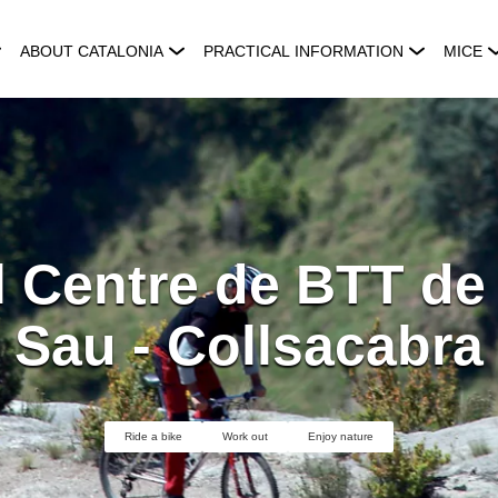
ABOUT CATALONIA
PRACTICAL INFORMATION
MICE
 Centre de BTT de 
Sau - Collsacabra
Ride a bike
Work out
Enjoy nature