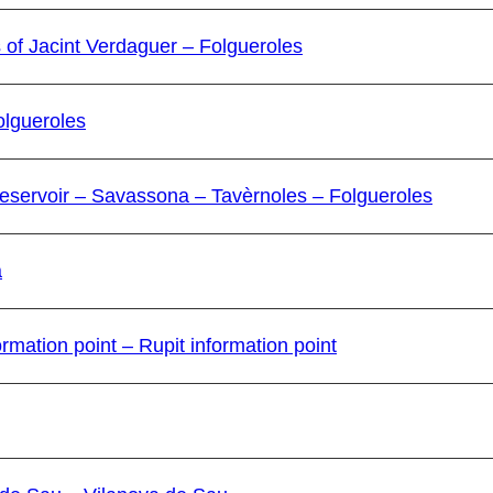
 of Jacint Verdaguer – Folgueroles
olgueroles
reservoir – Savassona – Tavèrnoles – Folgueroles
a
rmation point – Rupit information point