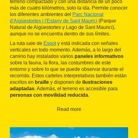
terreno compactado y con una distancia de un poco
más de cuatro kilómetros, solo la ida. Permite conocer
los diferentes ambientes del
Parc Nacional
d'Aigüestortes i l'Estany de Sant Maurici
(Parque
Natural de Aigüestortes y Lago de Sant Maurici),
aunque no se encuentra dentro de sus límites.
La ruta sale de
Espot
y está indicada con señales
verticales en todo momento. Además, a lo largo del
camino hay instalados varios
paneles informativos
sobre la fauna, la flora, las costumbres de este
entorno y sobre lo que se puede observar durante el
recorrido. Estos carteles interpretativos también están
escritos en
braille
y disponen de
ilustraciones
adaptadas
. Además, el terreno es accesible para
personas con movilidad reducida
.
Durante el trayecto se podrán conocer los prados de
Read more
siega y los bosques de pino negro. También
encontramos
tres áreas de descanso
, con mesas y
bancos: el área de Santa Maria, el área de la antigua
fábrica de tubos y el área de Roca Blanca.