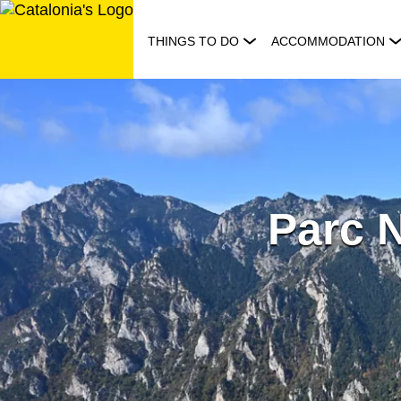
Skip
to
THINGS TO DO
ACCOMMODATION
content
Parc N