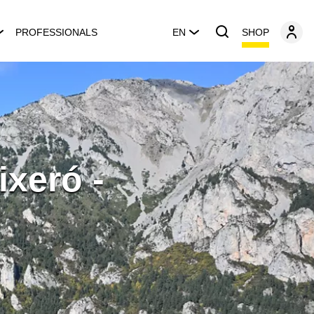
SHOP
PROFESSIONALS
EN
ixeró -