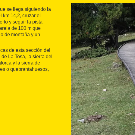
que se llega siguiendo la
l km 14,2, cruzar el
rto y seguir la pista
asarela de 100 m que
ado de montaña y un
cas de esta sección del
de La Tosa, la sierra del
forca y la sierra de
res o quebrantahuesos,