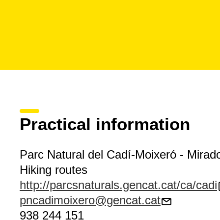
Practical information
Parc Natural del Cadí-Moixeró - Mirado
Hiking routes
http://parcsnaturals.gencat.cat/ca/cadi
pncadimoixero@gencat.cat
938 244 151