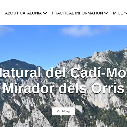
ABOUT CATALONIA
PRACTICAL INFORMATION
MICE
atural del Cadí-Mo
Mirador dels Orris
Go hiking