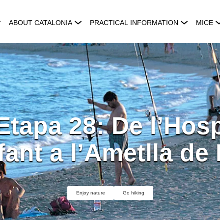
ABOUT CATALONIA
PRACTICAL INFORMATION
MICE
Etapa 28: De l’Hosp
nfant a l’Ametlla de
Enjoy nature
Go hiking