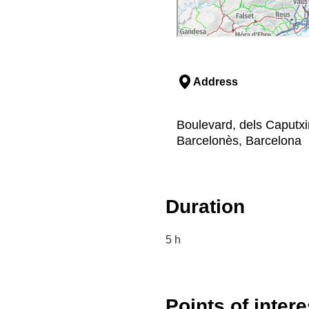
Address
Boulevard, dels Caputxi
Barcelonès, Barcelona
Duration
5 h
Points of intere