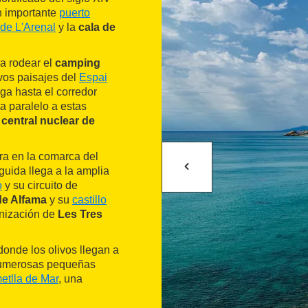
un importante
puerto
 de L'Arenal
y la
cala de
ra rodear el
camping
ivos paisajes del
Espai
ega hasta el corredor
ta paralelo a estas
a
central nuclear de
ra en la comarca del
guida llega a la amplia
o
y su circuito de
de Alfama
y su
castillo
banización de
Les Tres
donde los olivos llegan a
 numerosas pequeñas
etlla de Mar
, una
 famosa también por su