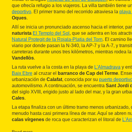
que ofrecía refugio a los viajeros. La villa también tiene 
deportivo
. El primer tramo del recorrido atraviesa la
playa
Oques
.
Allí se inicia un pronunciado ascenso hacia el interior, pa
naturista
El Templo del Sol
, que se adentra en los atract
Natural Protegit de la Rojala-Platja del Torn
. El camino ll
viario por donde pasan la N-340, la AP-7 y la A-7, y transi
carreteras durante unos tres kilómetros, mientras rodea l
Vandellòs
.
La ruta vuelve a la costa en la playa de
L'Almadrava
y ent
Baix Ebre
al cruzar el
barranco de Cap del Terme
. Ense
urbanización de
Calafat
, conocida por su
puerto deportiv
automovilismo. A continuación, se encuentra
Sant Jordi 
del siglo XVIII, erigido justo al lado del mar, y la gran ur
Cales
.
La etapa finaliza con un último tramo menos urbanizado, 
menudo hasta casi primera línea de mar. Aquí se abren
calas vírgenes
de roca que caracterizan el litoral de
L'Am
pequeña población marinera de apenas 7.000 habitantes,
atún rojo
Read more
.