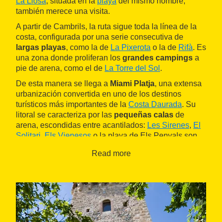
La Llosa
, situada en la
playa
del mismo nombre,
también merece una visita.
A partir de Cambrils, la ruta sigue toda la línea de la
costa, configurada por una serie consecutiva de
largas playas
, como la de
La Pixerota
o la de
Rifà
. Es
una zona donde proliferan los
grandes campings
a
pie de arena, como el de
La Torre del Sol
.
De esta manera se llega a
Miami Platja
, una extensa
urbanización convertida en uno de los destinos
turísticos más importantes de la
Costa Daurada
. Su
litoral se caracteriza por las
pequeñas calas
de
arena, escondidas entre acantilados:
Les Sirenes
,
El
Solitari
,
Els Vienesos
o la playa de Els Penyals son
una maravilla y no tienen nada que envidiar a las
Read more
calas de la
Costa Brava
.
La larga
playa de Cristall
se extiende hasta la
desembocadura del
río Llastres
, que hace de límite
municipal. En la otra orilla se encuentra
L'Hospitalet
de l'Infant
, donde acaba la etapa. Además de disfrutar
del
paisaje marítimo
, se puede aprovechar para