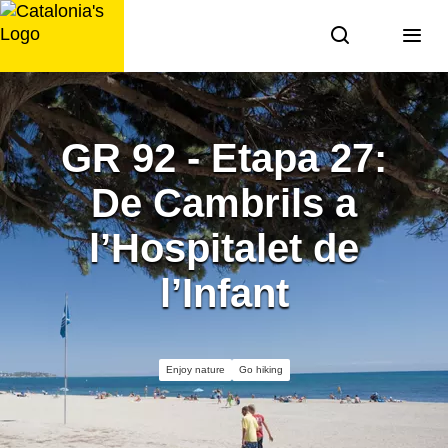
Skip
to
content
GR 92 - Etapa 27:
De Cambrils a
l’Hospitalet de
l’Infant
Enjoy nature
Go hiking