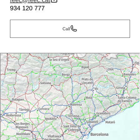
feec@feec.cat
934 120 777
Call