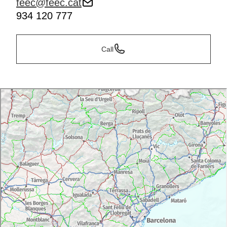
feec@feec.cat
934 120 777
Call