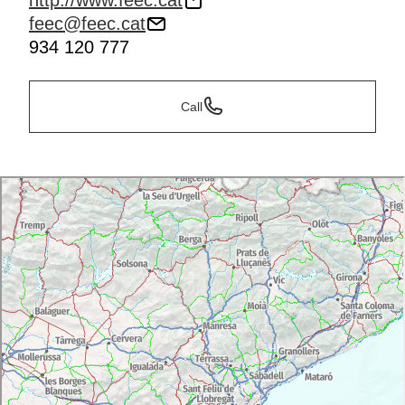
http://www.feec.cat
feec@feec.cat
934 120 777
Call