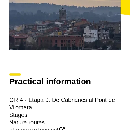
7 Tines
, una gran obra de piedra seca. El camino
continúa junto al río, que ofrece una bonita estampa
en la zona conocida como los
tres saltos
, antes de
alejarse ligeramente para emprender el único tramo
con desnivel del recorrido y acabar la etapa en
El
Pont de Vilomara
.
Practical information
GR 4 - Etapa 9: De Cabrianes al Pont de
Vilomara
Stages
Nature routes