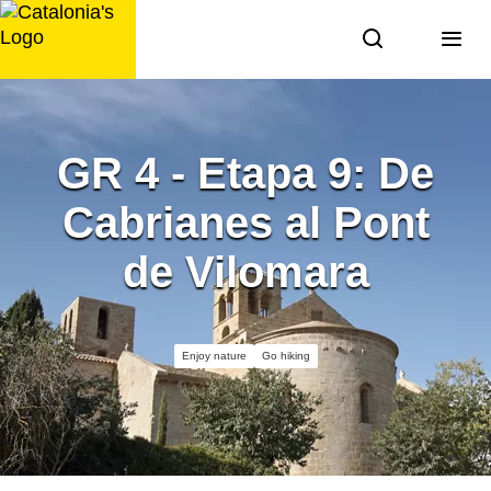
Skip
to
content
GR 4 - Etapa 9: De
Cabrianes al Pont
de Vilomara
Enjoy nature
Go hiking