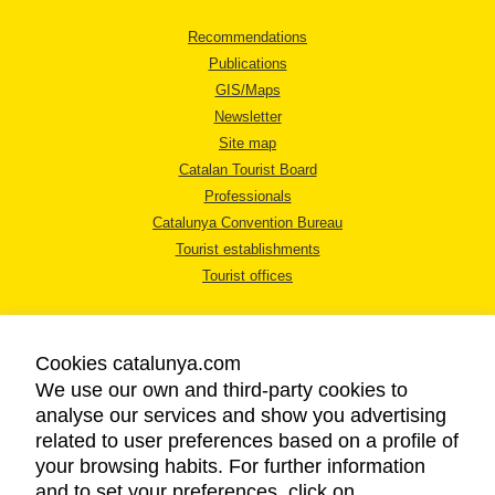
Recommendations
Publications
GIS/Maps
Newsletter
Site map
Catalan Tourist Board
Professionals
Catalunya Convention Bureau
Tourist establishments
Tourist offices
Cookies catalunya.com
We use our own and third-party cookies to
analyse our services and show you advertising
LEGAL NOTICE
related to user preferences based on a profile of
PRIVACY POLICY
your browsing habits. For further information
COOKIES POLICY
and to set your preferences, click on