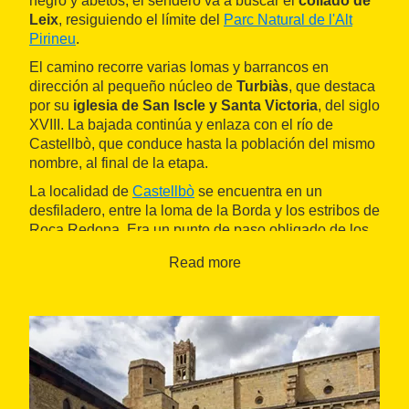
negro y abetos, el sendero va a buscar el
collado de
Leix
, resiguiendo el límite del
Parc Natural de l'Alt
Pirineu
.
El camino recorre varias lomas y barrancos en
dirección al pequeño núcleo de
Turbiàs
, que destaca
por su
iglesia de San Iscle y Santa Victoria
, del siglo
XVIII. La bajada continúa y enlaza con el río de
Castellbò, que conduce hasta la población del mismo
nombre, al final de la etapa.
La localidad de
Castellbò
se encuentra en un
desfiladero, entre la loma de la Borda y los estribos de
Roca Redona. Era un punto de paso obligado de los
antiguos caminos que unían la
Seu d'Urgell
con el
Read more
Pallars Sobirà
. Se pueden ver las ruinas del antiguo
castillo
y el
puente
de Castellbò, con su enorme arco
de piedra reforzado con cemento. También vale la
pena acercarse a la antigua
colegiata de Santa María
,
actualmente la iglesia parroquial de la población, de
grandes proporciones.