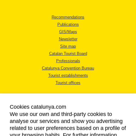
Recommendations
Publications
GIS/Maps
Newsletter
Site map
Catalan Tourist Board
Professionals
Catalunya Convention Bureau
Tourist establishments
Tourist offices
Cookies catalunya.com
We use our own and third-party cookies to
analyse our services and show you advertising
LEGAL NOTICE
related to user preferences based on a profile of
PRIVACY POLICY
your browsing habits. For further information