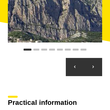
vertiente sureste de la montaña de Montserrat.
Primero sube flanqueando por la base de las paredes
de conglomerado para después hacerlo de forma más
directa en zigzag en la zona conocida como Les
Girades. Justo después, hay que tomar la bifurcación
a la izquierda para ir hacia la
ermita de San Miguel
en lugar de la Santa Cueva, a la derecha.
Finalmente, se llega a la
plaza de la Font
justo frente
al
monasterio
benedictino de Santa María de
Montserrat, todo un símbolo para Cataluña. Las vistas
son fabulosas, tanto desde la ubicación del
monasterio como desde muchos giros a lo largo del
camino.
Practical information