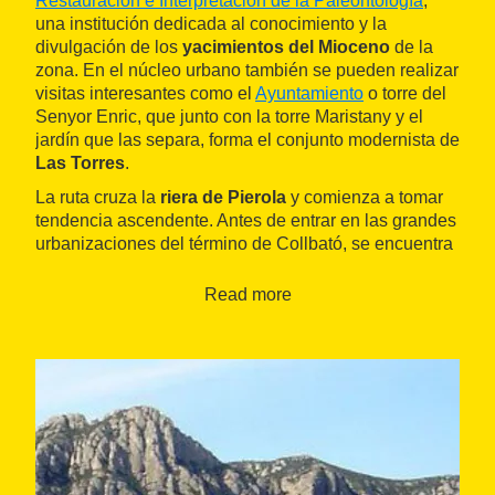
Restauración e Interpretación de la Paleontología
,
una institución dedicada al conocimiento y la
divulgación de los
yacimientos del Mioceno
de la
zona. En el núcleo urbano también se pueden realizar
visitas interesantes como el
Ayuntamiento
o torre del
Senyor Enric, que junto con la torre Maristany y el
jardín que las separa, forma el conjunto modernista de
Las Torres
.
La ruta cruza la
riera de Pierola
y comienza a tomar
tendencia ascendente. Antes de entrar en las grandes
urbanizaciones del término de Collbató, se encuentra
con el
GR 5
, aunque no comparten el camino que
ambos hacen hasta
Collbató
. Allí, se vuelven a
Read more
encontrar en la
ermita de La Salut
, donde también
conectan con el
GR 6
para subir hacia el monasterio.
Este pequeño santuario se encuentra junto al acceso
a las cuevas del Salnitre o
cuevas de Montserrat
, a
los pies de la montaña y ya dentro del
Parc Natural de
Montserrat
(Parque Natural de Montserrat).
Este es el inicio del tradicional
camino de Els
Pelegrins
, que se encarama con fuerza por la