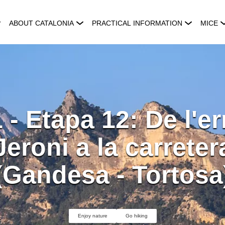
ABOUT CATALONIA
PRACTICAL INFORMATION
MICE
- Etapa 12: De l'e
Jeroni a la carreter
(Gandesa - Tortosa
Enjoy nature
Go hiking