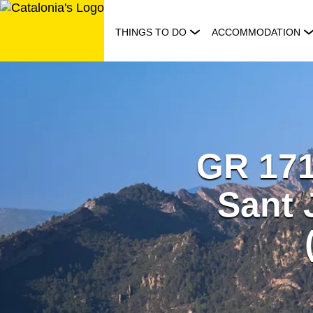
Skip
to
THINGS TO DO
ACCOMMODATION
content
GR 171 
Sant 