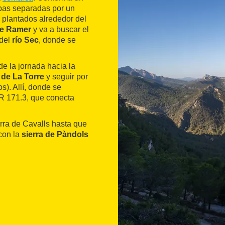
bas separadas por un
 plantados alrededor del
de Ramer
y va a buscar el
 del
río Sec
, donde se
 de la jornada hacia la
 de La Torre
y seguir por
s). Allí, donde se
GR 171.3, que conecta
ierra de Cavalls hasta que
 con la
sierra de Pàndols