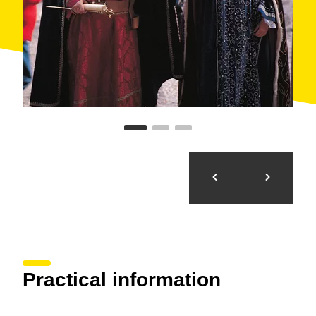
elevaba el nivel del agua, desviándola hacia un
canal. Se conserva solo la parte derecha del dique,
que fue utilizado en época romana y en la edad
media. Cerca de la presa pueden encontrarse otros
restos de la época romana. Finalmente, cabe destacar
las bodegas modernistas y las vistas que se
contemplan desde los puntos más elevados como
Forès, Ollers, los llanos de las canteras de Pira o la
Guàrdia dels Prats.
Practical information