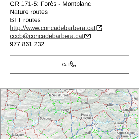
GR 171-5: Forès - Montblanc
Nature routes
BTT routes
http://www.concadebarbera.cat
cccb@concadebarbera.cat
977 861 232
Call