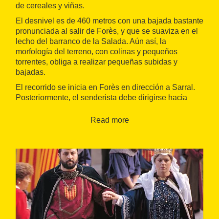
de cereales y viñas.
El desnivel es de 460 metros con una bajada bastante
pronunciada al salir de Forès, y que se suaviza en el
lecho del barranco de la Salada. Aún así, la
morfología del terreno, con colinas y pequeños
torrentes, obliga a realizar pequeñas subidas y
bajadas.
El recorrido se inicia en Forès en dirección a Sarral.
Posteriormente, el senderista debe dirigirse hacia
Ollers, de allí hacia Pira, y después hacia la Guàrdia
dels Prats, para acabar la ruta en Montblanc.
Read more
En el término municipal de Sarral son de gran
relevancia las paredes centenarias, que presentan
una curiosa forma de colocación de las piedras
conocida como
opus spicatum
, que en castellano
significa "en forma de espiga". También son puntos de
interés los barrancales de donde se extraía el yeso
para los hornos de Rocacorba y, más adelante, la
vegetación de la ribera del torrente de la Salada,
donde se erige una presa romana de derivación que