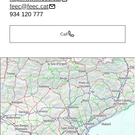
feec@feec.cat
934 120 777
Call