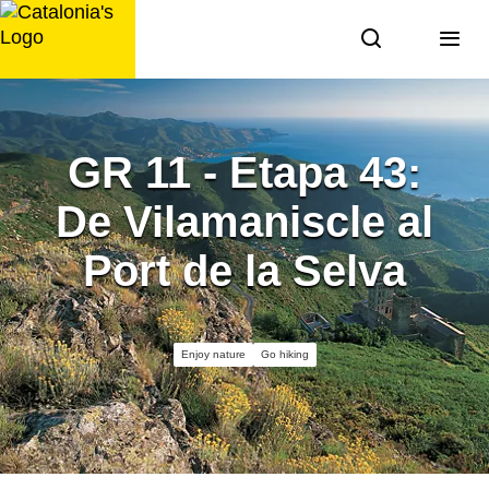
Skip
to
content
GR 11 - Etapa 43:
De Vilamaniscle al
Port de la Selva
Enjoy nature
Go hiking