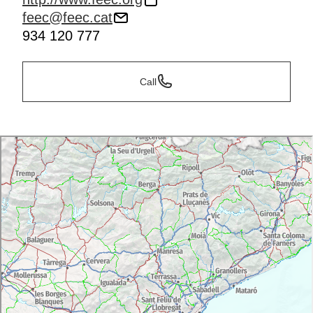
feec@feec.cat
934 120 777
Call