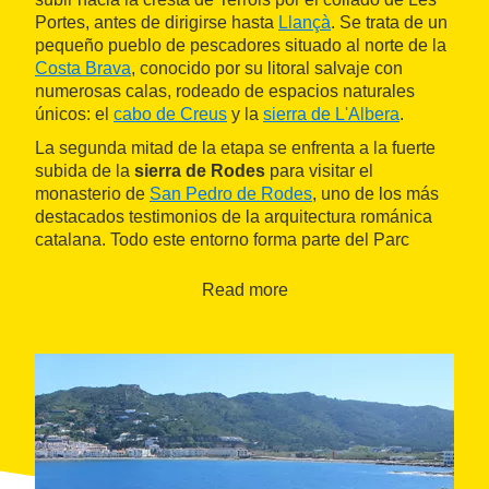
Portes, antes de dirigirse hasta
Llançà
. Se trata de un
pequeño pueblo de pescadores situado al norte de la
Costa Brava
, conocido por su litoral salvaje con
numerosas calas, rodeado de espacios naturales
únicos: el
cabo de Creus
y la
sierra de L'Albera
.
La segunda mitad de la etapa se enfrenta a la fuerte
subida de la
sierra de Rodes
para visitar el
monasterio de
San Pedro de Rodes
, uno de los más
destacados testimonios de la arquitectura románica
catalana. Todo este entorno forma parte del Parc
Natural del Cap de Creus (Parque Natural del Cabo
de Creus), como también el descenso por una senda
Read more
estrecha de la loma de la Guerra hasta
El Port de la
Selva
, punto final del recorrido.