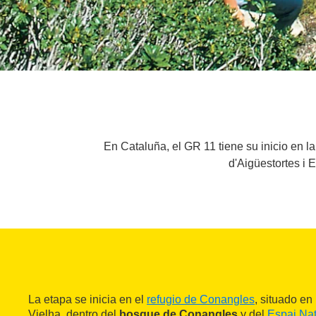
En Cataluña, el GR 11 tiene su inicio en l
d'Aigüestortes i 
La etapa se inicia en el
refugio de Conangles
, situado en
Vielha, dentro del
bosque de Conangles
y del
Espai Nat