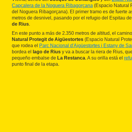
Capçalera de la Noguera Ribagorçana
(Espacio Natural 
del Noguera Ribagorçana). El primer tramo es de fuerte a
metros de desnivel, pasando por el refugio del Espitau de
de Rius
.
En este punto a más de 2.350 metros de altitud, el camino
Natural Protegit de Aigüestortes
(Espacio Natural Prote
que rodea el
Parc Nacional d'Aigüestortes i Estany de Sa
bordea el
lago de Rius
y va a buscar la riera de Rius, qu
pequeño embalse de
La Restanca
. A su orilla está el
ref
punto final de la etapa.