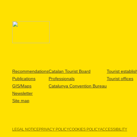
Recommendations
Catalan Tourist Board
Tourist establi
Publications
Professionals
Tourist offices
GIS/Maps
Catalunya Convention Bureau
Newsletter
Site map
LEGAL NOTICE
PRIVACY POLICY
COOKIES POLICY
ACCESSIBILITY