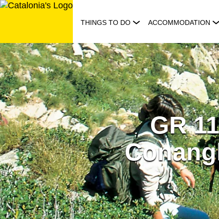
Skip
to
THINGS TO DO
ACCOMMODATION
content
GR 11
Conangl