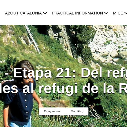
ABOUT CATALONIA
PRACTICAL INFORMATION
MICE
 - Etapa 21: Del ref
es al refugi de la 
Enjoy nature
Go hiking