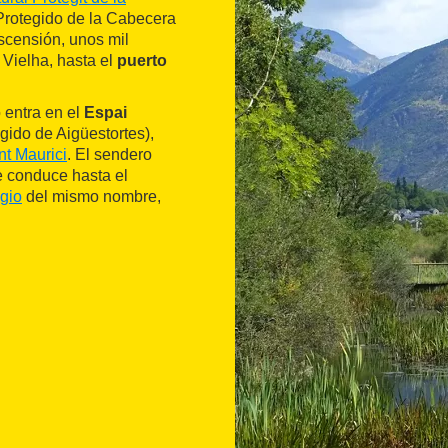
Protegido de la Cabecera
scensión, unos mil
 Vielha, hasta el
puerto
 entra en el
Espai
gido de Aigüestortes),
nt Maurici
. El sendero
e conduce hasta el
ugio
del mismo nombre,