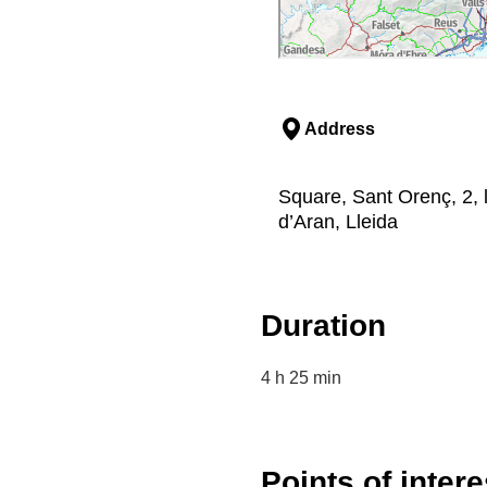
Address
Square, Sant Orenç, 2, l
d’Aran, Lleida
Duration
4 h 25 min
Points of intere