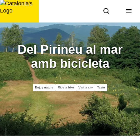
Skip
to
content
Del Pirineu al mar
amb bicicleta
Enjoy nature
Ride a bike
Visit a city
Taste