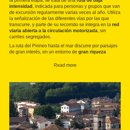
la primera etapa, se trata de una
ruta de baja
intensidad
, indicada para personas y grupos que van
de excursión regularmente varias veces al año. Utiliza
la señalización de las diferentes vías por las que
transcurre, y parte de su recorrido se integra en la
red
viaria abierta a la circulación motorizada
, sin
carriles segregados.
La ruta del Pirineo hasta el mar discurre por paisajes
de gran interés, en un entorno de
gran riqueza
arquitectónica y artística
. Comprende los valles
prepirenaicos del Ripollès, con notables muestras de
Read more
arquitectura románica, pasando por la zona volcánica
de la Garrotxa, decorado de una de las escuelas
pictóricas paisajísticas más importantes de Cataluña;
la ciudad de Girona, con su judería y las fachadas del
río Onyar; las calas de la costa Brava y los
encantadores pueblecitos medievales ampurdaneses;
las ruinas grecorromanas de Empúries y el Museo
Dalí de Figueres, y el Parc Natural dels Aiguamolls de
l'Empordà (Parque Natural de los Aiguamolls de
l'Empordà). Asimismo, incorpora
referentes