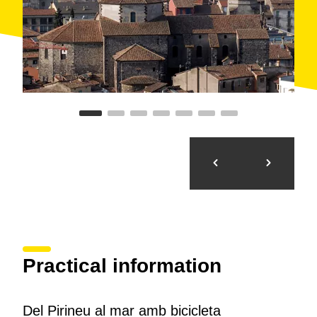
gastronómicos de primera calidad
y reconocimiento
internacional, basados en la tradicional cocina
montañesa del interior, en la cocina marinera y en sus
excepcionales productos con denominación de
origen.
Los alrededores de esta ruta presentan una amplia
variedad de oferta
de hoteles, alojamientos rurales,
albergues, campings y establecimientos de
restauración. Diversas empresas proporcionan
servicios de guía y transporte.
Practical information
Del Pirineu al mar amb bicicleta