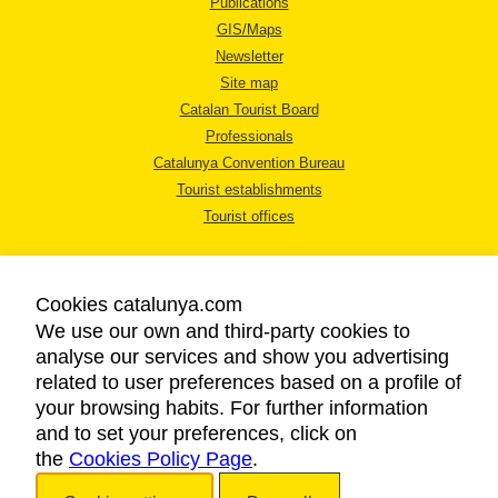
Publications
GIS/Maps
Newsletter
Site map
Catalan Tourist Board
Professionals
Catalunya Convention Bureau
Tourist establishments
Tourist offices
Cookies catalunya.com
We use our own and third-party cookies to
analyse our services and show you advertising
LEGAL NOTICE
related to user preferences based on a profile of
PRIVACY POLICY
your browsing habits. For further information
COOKIES POLICY
and to set your preferences, click on
the
Cookies Policy Page
ACCESSIBILITY
.