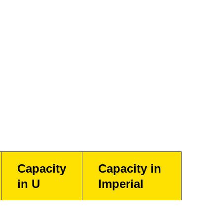
Capacity
Capacity in
in U
Imperial