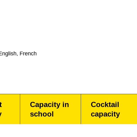
English, French
t
Capacity in
Cocktail
y
school
capacity