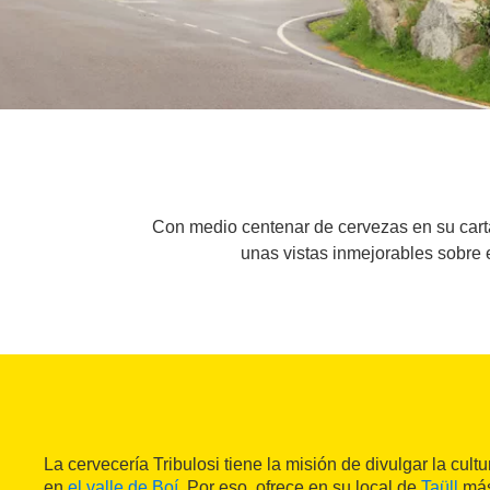
Con medio centenar de cervezas en su carta
unas vistas inmejorables sobre 
La cervecería Tribulosi tiene la misión de divulgar la cult
en
el valle de Boí
. Por eso, ofrece en su local de
Taüll
más