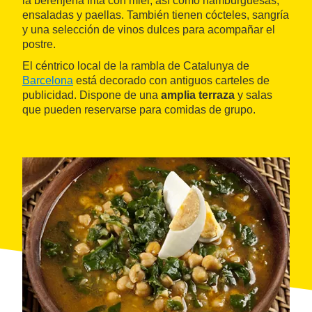
la berenjena frita con miel, así como hamburguesas,
ensaladas y paellas. También tienen cócteles, sangría
y una selección de vinos dulces para acompañar el
postre.
El céntrico local de la rambla de Catalunya de
Barcelona
está decorado con antiguos carteles de
publicidad. Dispone de una
amplia terraza
y salas
que pueden reservarse para comidas de grupo.