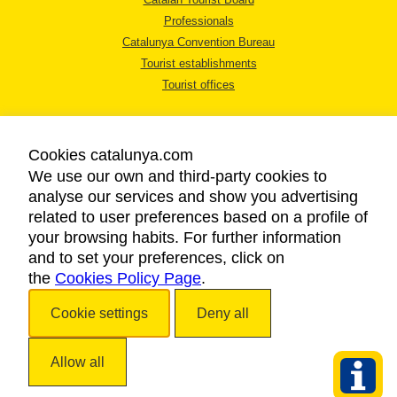
Professionals
Catalunya Convention Bureau
Tourist establishments
Tourist offices
Cookies catalunya.com
We use our own and third-party cookies to
analyse our services and show you advertising
LEGAL NOTICE
related to user preferences based on a profile of
PRIVACY POLICY
your browsing habits. For further information
COOKIES POLICY
and to set your preferences, click on
the
Cookies Policy Page
ACCESSIBILITY
.
Cookie settings
Deny all
Copyright © 2026. Catalan Tourist Board. All rights reserved.
Allow all