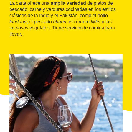
La carta ofrece una
amplia variedad
de platos de
pescado, carne y verduras cocinadas en los estilos
clásicos de la India y el Pakistán, como el pollo
tandoori
, el pescado
bhuna
, el cordero
tikka
o las
samosas
vegetales. Tiene servicio de comida para
llevar.