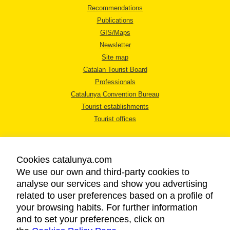
Recommendations
Publications
GIS/Maps
Newsletter
Site map
Catalan Tourist Board
Professionals
Catalunya Convention Bureau
Tourist establishments
Tourist offices
Cookies catalunya.com
We use our own and third-party cookies to
analyse our services and show you advertising
LEGAL NOTICE
related to user preferences based on a profile of
PRIVACY POLICY
your browsing habits. For further information
COOKIES POLICY
and to set your preferences, click on
ACCESSIBILITY