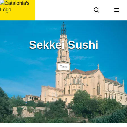
Skip
to
content
Sekkei Sushi
Taste