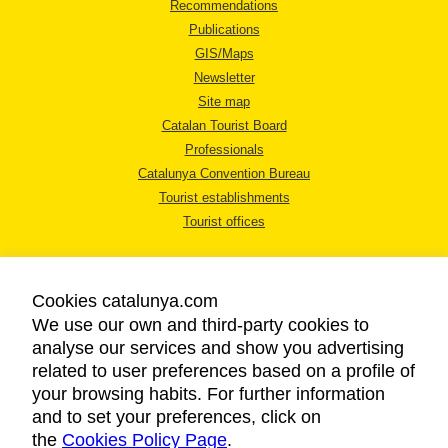
Recommendations
Publications
GIS/Maps
Newsletter
Site map
Catalan Tourist Board
Professionals
Catalunya Convention Bureau
Tourist establishments
Tourist offices
Cookies catalunya.com
We use our own and third-party cookies to
analyse our services and show you advertising
LEGAL NOTICE
related to user preferences based on a profile of
PRIVACY POLICY
your browsing habits. For further information
COOKIES POLICY
and to set your preferences, click on
the
Cookies Policy Page
ACCESSIBILITY
.