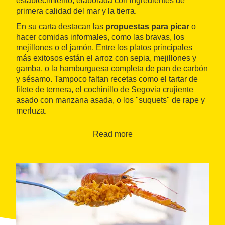
establecimiento, elaborada con ingredientes de
primera calidad del mar y la tierra.
En su carta destacan las
propuestas para picar
o
hacer comidas informales, como las bravas, los
mejillones o el jamón. Entre los platos principales
más exitosos están el arroz con sepia, mejillones y
gamba, o la hamburguesa completa de pan de carbón
y sésamo. Tampoco faltan recetas como el tartar de
filete de ternera, el cochinillo de Segovia crujiente
asado con manzana asada, o los "suquets" de rape y
merluza.
Para concluir las comidas de la mejor manera, O
Read more
Triskel presenta una oferta notable de
postres
caseros
, que incluyen tiramisú, arroz con leche,
natillas, "coulant" de chocolate o el espectacular
semifrío de vainilla y caramelo al whisky con
"crumble" de cacao y almendras garrapiñadas.