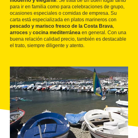
moderno y elegante
. Se trata de un buen lugar tanto
para ir en familia como para celebraciones de grupo,
ocasiones especiales o comidas de empresa. Su
carta está especializada en platos marineros con
pescado y marisco fresco de la Costa Brava
,
arroces
y
cocina mediterránea
en general. Con una
buena relación calidad precio, también es destacable
el trato, siempre diligente y atento.