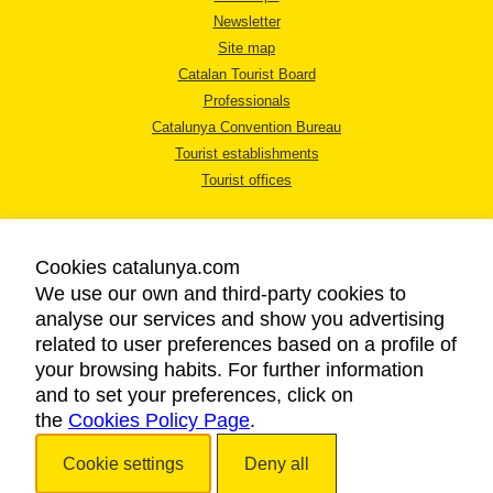
Newsletter
Site map
Catalan Tourist Board
Professionals
Catalunya Convention Bureau
Tourist establishments
Tourist offices
Cookies catalunya.com
We use our own and third-party cookies to
analyse our services and show you advertising
LEGAL NOTICE
related to user preferences based on a profile of
PRIVACY POLICY
your browsing habits. For further information
COOKIES POLICY
and to set your preferences, click on
the
Cookies Policy Page
ACCESSIBILITY
.
Cookie settings
Deny all
Copyright © 2026. Catalan Tourist Board. All rights reserved.