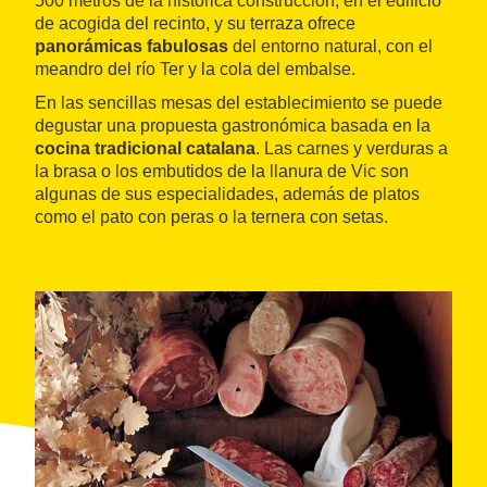
500 metros de la histórica construcción, en el edificio
de acogida del recinto, y su terraza ofrece
panorámicas fabulosas
del entorno natural, con el
meandro del río Ter y la cola del embalse.
En las sencillas mesas del establecimiento se puede
degustar una propuesta gastronómica basada en la
cocina tradicional catalana
. Las carnes y verduras a
la brasa o los embutidos de la llanura de Vic son
algunas de sus especialidades, además de platos
como el pato con peras o la ternera con setas.