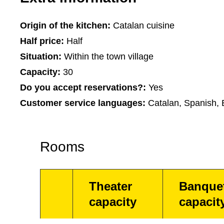
Origin of the kitchen:
Catalan cuisine
Half price:
Half
Situation:
Within the town village
Capacity:
30
Do you accept reservations?:
Yes
Customer service languages:
Catalan, Spanish, 
Rooms
Theater
Banque
capacity
capacit