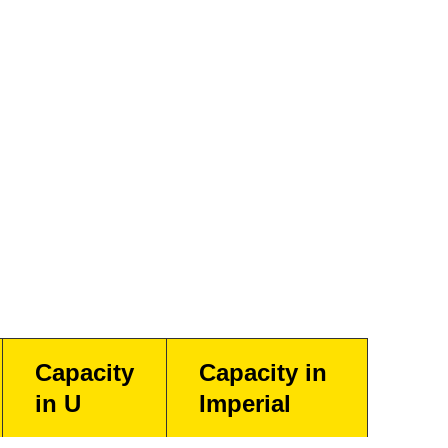
Capacity
Capacity in
in U
Imperial