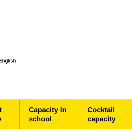
English
t
Capacity in
Cocktail
y
school
capacity