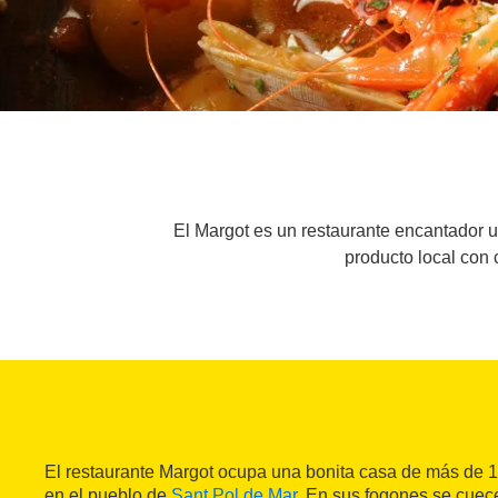
El Margot es un restaurante encantador ub
producto local con 
El restaurante Margot ocupa una bonita casa de más de 
en el pueblo de
Sant Pol de Mar
. En sus fogones se cuece