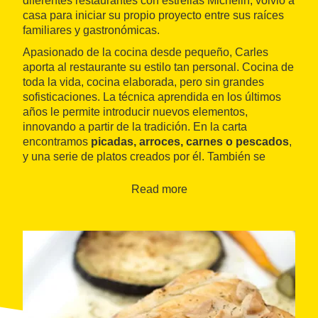
diferentes restaurantes con estrellas Michelin, volvió a
casa para iniciar su propio proyecto entre sus raíces
familiares y gastronómicas.
Apasionado de la cocina desde pequeño, Carles
aporta al restaurante su estilo tan personal. Cocina de
toda la vida, cocina elaborada, pero sin grandes
sofisticaciones. La técnica aprendida en los últimos
años le permite introducir nuevos elementos,
innovando a partir de la tradición. En la carta
encontramos
picadas, arroces, carnes o pescados
,
y una serie de platos creados por él. También se
puede disfrutar de vermuts en la terraza, ya que el
restaurante está al lado del río, con unas vistas
Read more
privilegiadas donde los colores verde y azul se
confunden.