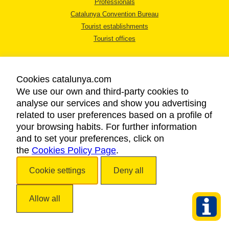
Professionals
Catalunya Convention Bureau
Tourist establishments
Tourist offices
Cookies catalunya.com
We use our own and third-party cookies to
analyse our services and show you advertising
LEGAL NOTICE
related to user preferences based on a profile of
PRIVACY POLICY
your browsing habits. For further information
COOKIES POLICY
and to set your preferences, click on
the
Cookies Policy Page
ACCESSIBILITY
.
Cookie settings
Deny all
Copyright © 2026. Catalan Tourist Board. All rights reserved.
Allow all