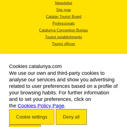
Newsletter
Site map
Catalan Tourist Board
Professionals
Catalunya Convention Bureau
Tourist establishments
Tourist offices
Cookies catalunya.com
We use our own and third-party cookies to
analyse our services and show you advertising
LEGAL NOTICE
related to user preferences based on a profile of
PRIVACY POLICY
your browsing habits. For further information
COOKIES POLICY
and to set your preferences, click on
the
Cookies Policy Page
ACCESSIBILITY
.
Cookie settings
Deny all
Copyright © 2026. Catalan Tourist Board. All rights reserved.