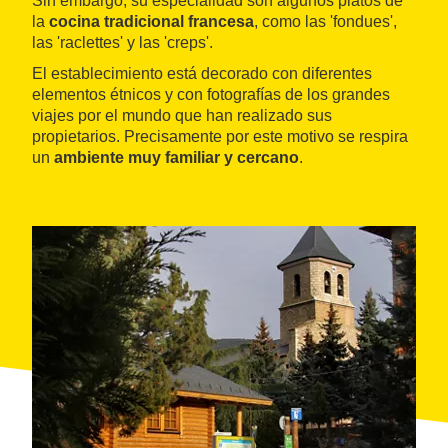
Sin embargo, su especialidad son algunos platos de
la
cocina tradicional francesa
, como las 'fondues',
las 'raclettes' y las 'creps'.
El establecimiento está decorado con diferentes
elementos étnicos y con fotografías de los grandes
viajes por el mundo que han realizado sus
propietarios. Precisamente por este motivo se respira
un
ambiente muy familiar y cercano
.