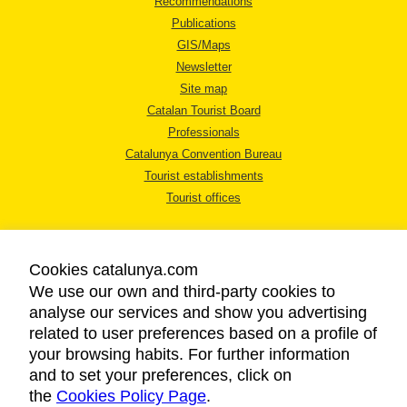
Recommendations
Publications
GIS/Maps
Newsletter
Site map
Catalan Tourist Board
Professionals
Catalunya Convention Bureau
Tourist establishments
Tourist offices
Cookies catalunya.com
We use our own and third-party cookies to
analyse our services and show you advertising
LEGAL NOTICE
related to user preferences based on a profile of
PRIVACY POLICY
your browsing habits. For further information
COOKIES POLICY
and to set your preferences, click on
the
Cookies Policy Page
ACCESSIBILITY
.