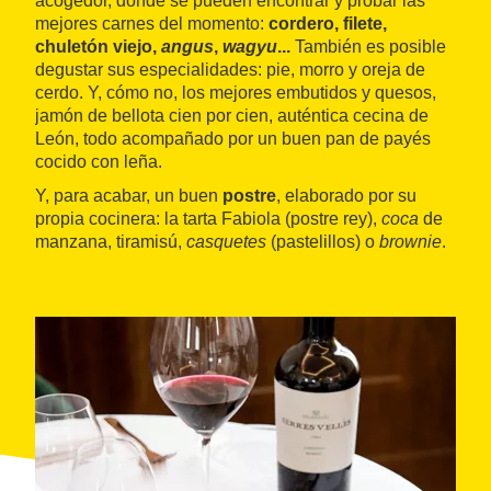
acogedor, donde se pueden encontrar y probar las
mejores carnes del momento:
cordero, filete,
chuletón viejo,
angus
,
wagyu
...
También es posible
degustar sus especialidades: pie, morro y oreja de
cerdo. Y, cómo no, los mejores embutidos y quesos,
jamón de bellota cien por cien, auténtica cecina de
León, todo acompañado por un buen pan de payés
cocido con leña.
Y, para acabar, un buen
postre
, elaborado por su
propia cocinera: la tarta Fabiola (postre rey),
coca
de
manzana, tiramisú,
casquetes
(pastelillos) o
brownie
.