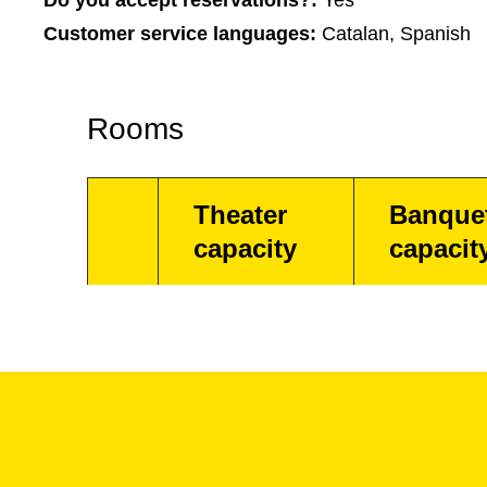
Do you accept reservations?:
Yes
Customer service languages:
Catalan, Spanish
Rooms
Theater
Banque
capacity
capacit