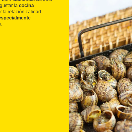
egustar la
cocina
cta relación calidad
especialmente
a.