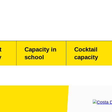
t
Capacity in
Cocktail
y
school
capacity