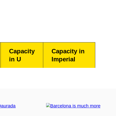
Capacity
Capacity in
in U
Imperial