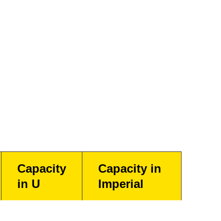
Capacity
Capacity in
in U
Imperial