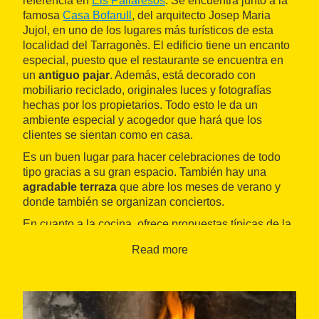
referencia en
Els Pallaresos
. Se encuentra junto a la
famosa
Casa Bofarull
, del arquitecto Josep Maria
Jujol, en uno de los lugares más turísticos de esta
localidad del Tarragonès. El edificio tiene un encanto
especial, puesto que el restaurante se encuentra en
un
antiguo pajar
. Además, está decorado con
mobiliario reciclado, originales luces y fotografías
hechas por los propietarios. Todo esto le da un
ambiente especial y acogedor que hará que los
clientes se sientan como en casa.
Es un buen lugar para hacer celebraciones de todo
tipo gracias a su gran espacio. También hay una
agradable terraza
que abre los meses de verano y
donde también se organizan conciertos.
En cuanto a la cocina, ofrece propuestas típicas de la
gastronomía catalana y mediterránea
. Son platos
Read more
abundantes, elaborados con ingredientes de primera
calidad y que recogen la tradición culinaria del país,
con propuestas como canelones, manitas de cerdo o
bacalao. Su especialidad, sin embargo, son las
carnes a la brasa
. También tienen una interesante