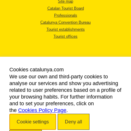
Site map
Catalan Tourist Board
Professionals
Catalunya Convention Bureau
Tourist establishments
Tourist offices
Cookies catalunya.com
We use our own and third-party cookies to
LEGAL NOTICE
analyse our services and show you advertising
PRIVACY POLICY
related to user preferences based on a profile of
COOKIES POLICY
your browsing habits. For further information
ACCESSIBILITY
and to set your preferences, click on
the
Cookies Policy Page
.
Copyright © 2026. Catalan Tourist Board. All rights reserved.
Cookie settings
Deny all