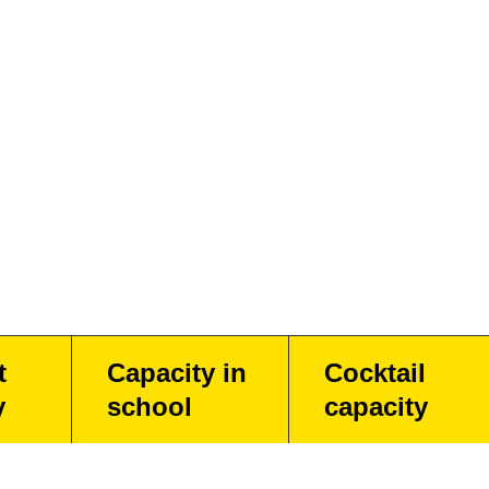
t
Capacity in
Cocktail
y
school
capacity