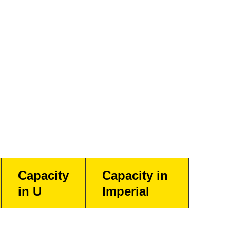
Capacity
Capacity in
in U
Imperial