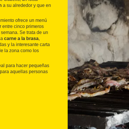
n
a su alrededor y que en
cimiento ofrece un menú
 entre cinco primeros
 semana. Se trata de un
la
carne a la brasa
,
s y la interesante carta
de la zona como los
ideal para hacer pequeñas
para aquellas personas