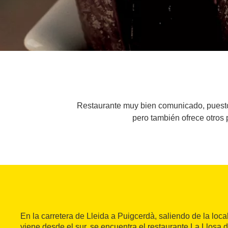
Restaurante muy bien comunicado, puesto 
pero también ofrece otros 
En la carretera de Lleida a Puigcerdà, saliendo de la loc
viene desde el sur, se encuentra el restaurante La Llosa d