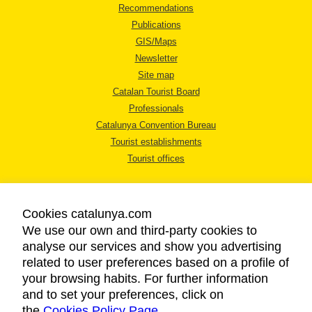
Recommendations
Publications
GIS/Maps
Newsletter
Site map
Catalan Tourist Board
Professionals
Catalunya Convention Bureau
Tourist establishments
Tourist offices
Cookies catalunya.com
We use our own and third-party cookies to
analyse our services and show you advertising
LEGAL NOTICE
related to user preferences based on a profile of
PRIVACY POLICY
your browsing habits. For further information
COOKIES POLICY
and to set your preferences, click on
the
Cookies Policy Page
ACCESSIBILITY
.