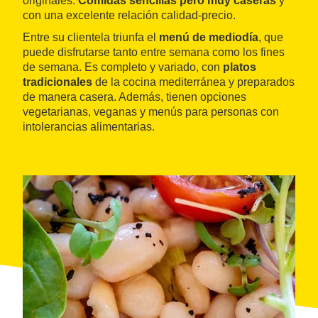
originales.
Comidas sencillas pero muy caseras
y
con una excelente relación calidad-precio.
Entre su clientela triunfa el
menú de mediodía
, que
puede disfrutarse tanto entre semana como los fines
de semana. Es completo y variado, con
platos
tradicionales
de la cocina mediterránea y preparados
de manera casera. Además, tienen opciones
vegetarianas, veganas y menús para personas con
intolerancias alimentarias.