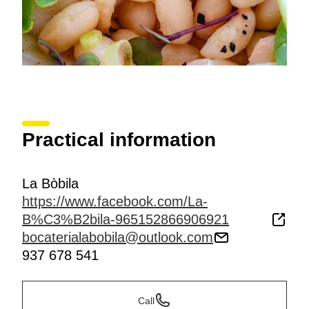
Practical information
La Bòbila
https://www.facebook.com/La-
B%C3%B2bila-965152866906921
bocaterialabobila@outlook.com
937 678 541
Call