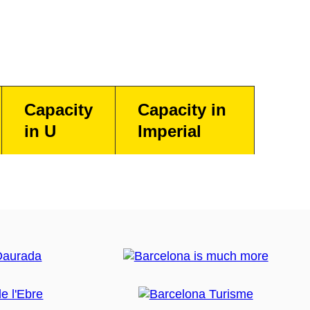
Capacity
Capacity in
in U
Imperial