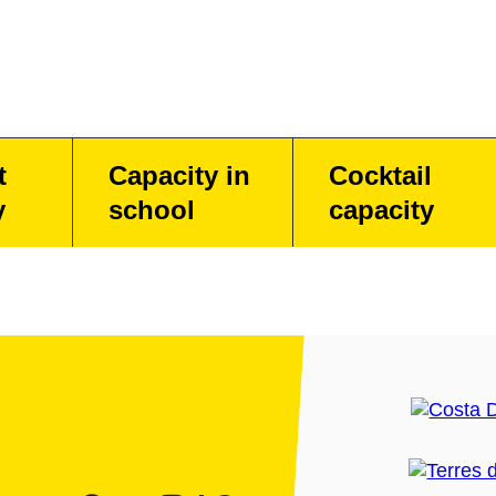
t
Capacity in
Cocktail
y
school
capacity