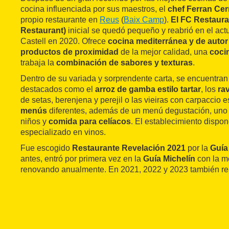
cocina influenciada por sus maestros, el
chef Ferran Cer
propio restaurante en
Reus
(
Baix Camp
).
El FC Restaura
Restaurant)
inicial se quedó pequeño y reabrió en el actu
Castell en 2020. Ofrece
cocina mediterránea y de autor
productos de proximidad
de la mejor calidad, una
coci
trabaja la
combinación de sabores y texturas
.
Dentro de su variada y sorprendente carta, se encuentran
destacados como el
arroz de gamba estilo tartar
, los
ra
de setas, berenjena y perejil o las vieiras con carpaccio es
menús
diferentes, además de un menú degustación, uno 
niños y
comida para celíacos
. El establecimiento dispo
especializado en vinos.
Fue escogido
Restaurante Revelación 2021
por la
Guía
antes, entró por primera vez en la
Guía Michelín
con la me
renovando anualmente. En 2021, 2022 y 2023 también r