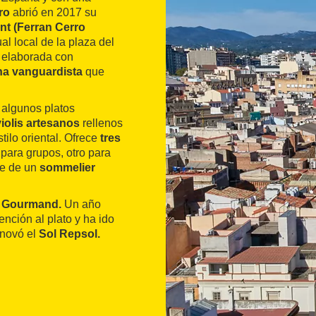
ro
abrió en 2017 su
nt (Ferran Cerro
al local de la plaza del
elaborada con
na vanguardista
que
 algunos platos
violis artesanos
rellenos
tilo oriental. Ofrece
tres
para grupos, otro para
ne de un
sommelier
 Gourmand.
Un año
nción al plato y ha ido
enovó el
Sol Repsol.