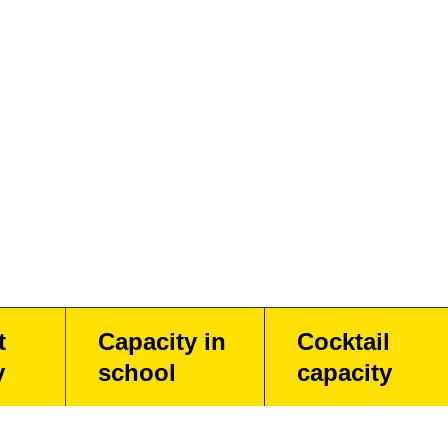
t
Capacity in
Cocktail
y
school
capacity