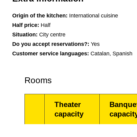
Origin of the kitchen:
International cuisine
Half price:
Half
Situation:
City centre
Do you accept reservations?:
Yes
Customer service languages:
Catalan, Spanish
Rooms
Theater
Banque
capacity
capacit