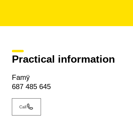
Practical information
Famÿ
687 485 645
Call