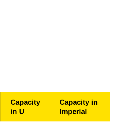
Capacity
Capacity in
in U
Imperial