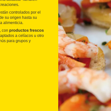
creaciones.
stán controlados por el
de su origen hasta su
a alimenticia.
, con
productos frescos
daptados a celíacos u otro
enús para grupos y