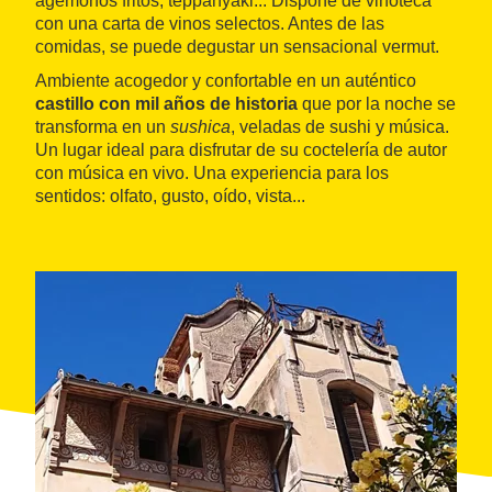
agemonos fritos, teppanyaki... Dispone de vinoteca
con una carta de vinos selectos. Antes de las
comidas, se puede degustar un sensacional vermut.
Ambiente acogedor y confortable en un auténtico
castillo con mil años de historia
que por la noche se
transforma en un
sushica
, veladas de sushi y música.
Un lugar ideal para disfrutar de su coctelería de autor
con música en vivo. Una experiencia para los
sentidos: olfato, gusto, oído, vista...