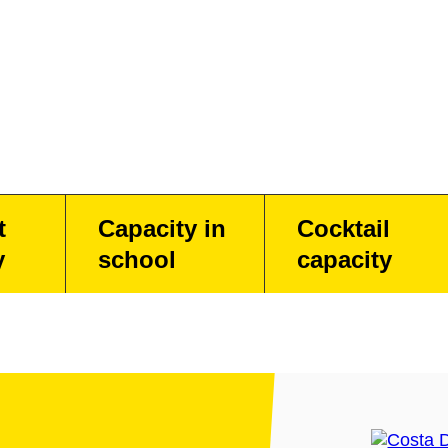
t
Capacity in
Cocktail
y
school
capacity