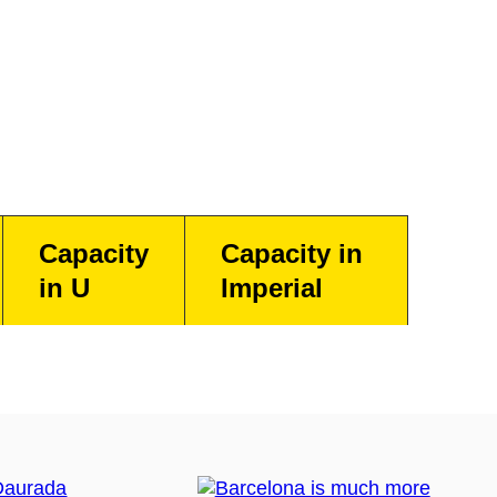
Capacity
Capacity in
in U
Imperial