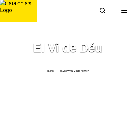
Skip
to
content
El Vi de Déu
Taste
Travel with your family