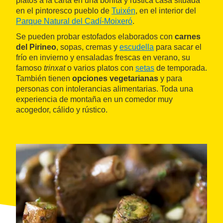
platos a la carta en una bonita y rústica casa situada
en el pintoresco pueblo de
Tuixén
, en el interior del
Parque Natural del Cadí-Moixeró
.
Se pueden probar estofados elaborados con
carnes
del Pirineo
, sopas, cremas y
escudella
para sacar el
frío en invierno y ensaladas frescas en verano, su
famoso
trinxat
o varios platos con
setas
de temporada.
También tienen
opciones vegetarianas
y para
personas con intolerancias alimentarias. Toda una
experiencia de montaña en un comedor muy
acogedor, cálido y rústico.