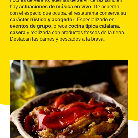
noches de verano, además de servir cenas también
hay
actuaciones de música en vivo
. De acuerdo
con el espacio que ocupa, el restaurante conserva su
carácter rústico y acogedor
. Especializado en
eventos de grupo
, ofrece
cocina típica catalana,
casera
y realizada con productos frescos de la tierra.
Destacan las carnes y pescados a la brasa.