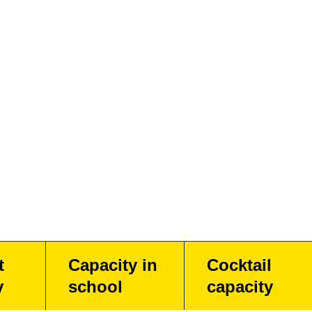
t
Capacity in
Cocktail
y
school
capacity