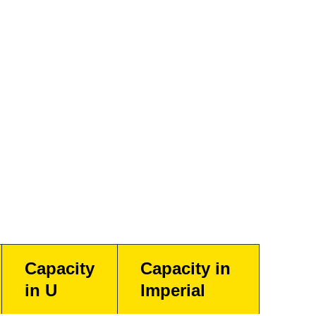
Capacity
Capacity in
in U
Imperial