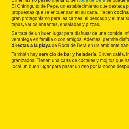
En el mismo paseo marítimo de
Roda de Berà
se puede en
El Chiringuito de Pepe, un establecimiento que destaca p
propuestas que se encuentran en su carta. Hacen
cocina
gran protagonismo para las carnes, el pescado y el maris
tapas, varios entrantes, ensaladas y pizzas.
Se trata de un buen lugar para disfrutar de una comida i
veraniega en familia o con amigos. Además, permite disf
directas a la playa
de Roda de Berà en un ambiente tranq
También hay
servicio de bar y heladería
. Sirven cafés, 
granizados. Tienen una carta de cócteles y mojitos que 
local un buen lugar para pasar un rato por la noche despu