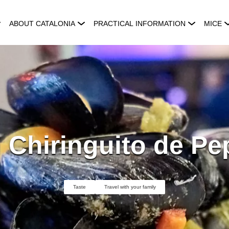
ABOUT CATALONIA
PRACTICAL INFORMATION
MICE
l Chiringuito de Pe
Taste
Travel with your family