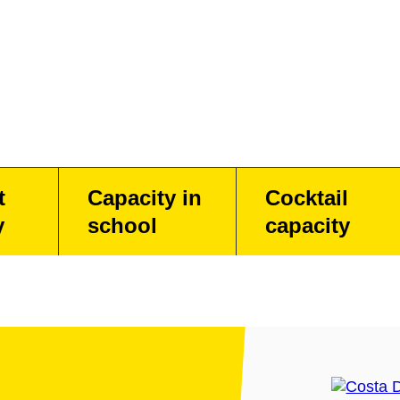
t
Capacity in
Cocktail
y
school
capacity