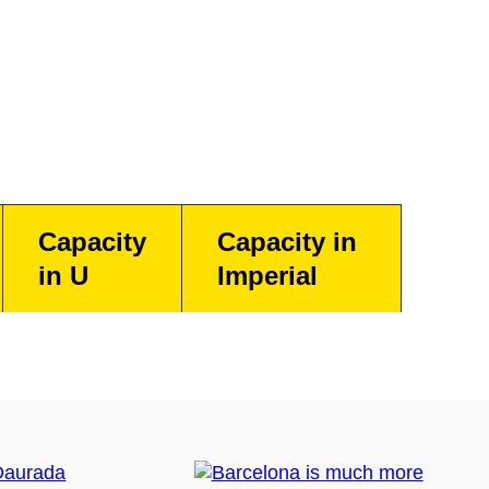
Capacity
Capacity in
in U
Imperial