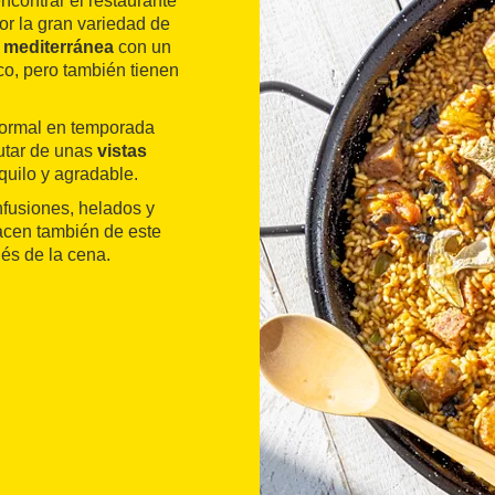
contrar el restaurante
or la gran variedad de
 mediterránea
con un
co, pero también tienen
nformal en temporada
rutar de unas
vistas
uilo y agradable.
infusiones, helados y
hacen también de este
és de la cena.