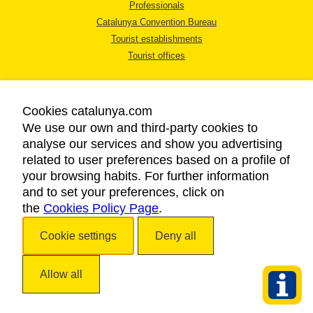
Professionals
Catalunya Convention Bureau
Tourist establishments
Tourist offices
Cookies catalunya.com
We use our own and third-party cookies to
analyse our services and show you advertising
LEGAL NOTICE
related to user preferences based on a profile of
PRIVACY POLICY
your browsing habits. For further information
COOKIES POLICY
and to set your preferences, click on
the
Cookies Policy Page
ACCESSIBILITY
.
Cookie settings
Deny all
Copyright © 2026. Catalan Tourist Board. All rights reserved.
Allow all