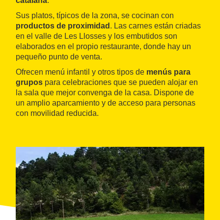
catalana
.
Sus platos, típicos de la zona, se cocinan con
productos de proximidad
. Las carnes están criadas
en el valle de Les Llosses y los embutidos son
elaborados en el propio restaurante, donde hay un
pequeño punto de venta.
Ofrecen menú infantil y otros tipos de
menús para
grupos
para celebraciones que se pueden alojar en
la sala que mejor convenga de la casa. Dispone de
un amplio aparcamiento y de acceso para personas
con movilidad reducida.